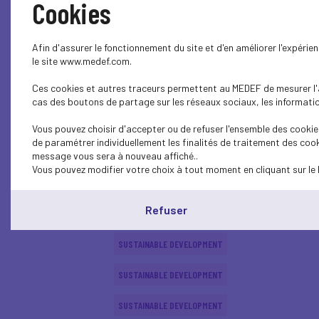
Cookies
SUSTAINABLE DEVELOPMENT
Afin d'assurer le fonctionnement du site et d'en améliorer l'expéri
SUSTAINABLE DEVELOPMENT
le site www.medef.com.
Ces cookies et autres traceurs permettent au MEDEF de mesurer l'au
SUSTAINABLE DEVELOPMENT
cas des boutons de partage sur les réseaux sociaux, les information
INTERNATIONAL - EUROPE
Vous pouvez choisir d'accepter ou de refuser l'ensemble des cookies
de paramétrer individuellement les finalités de traitement des cook
ECONOMY
message vous sera à nouveau affiché..
Vous pouvez modifier votre choix à tout moment en cliquant sur le 
SUSTAINABLE DEVELOPMENT
Refuser
SUSTAINABLE DEVELOPMENT
SUSTAINABLE DEVELOPMENT
SUSTAINABLE DEVELOPMENT
SUSTAINABLE DEVELOPMENT