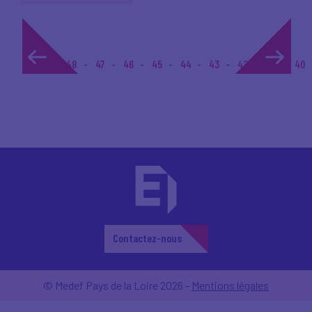
1...
48
47
46
45
44
43
42
41
40
Contactez-nous
© Medef Pays de la Loire 2026 -
Mentions légales