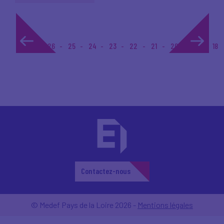
1...
26
25
24
23
22
21
20
19
18
Contactez-nous
© Medef Pays de la Loire 2026 -
Mentions légales