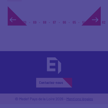
1...
70
69
68
67
66
65
64
63
62
Contactez-nous
© Medef Pays de la Loire 2026 -
Mentions légales