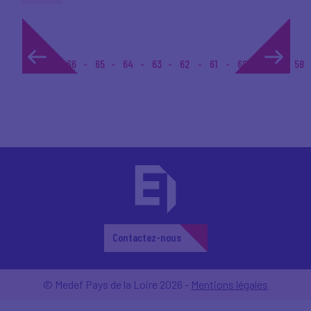
1...
66
65
64
63
62
61
60
59
58
Contactez-nous
© Medef Pays de la Loire 2026 -
Mentions légales