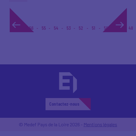
1...
56
55
54
53
52
51
50
49
48
Contactez-nous
© Medef Pays de la Loire 2026 -
Mentions légales