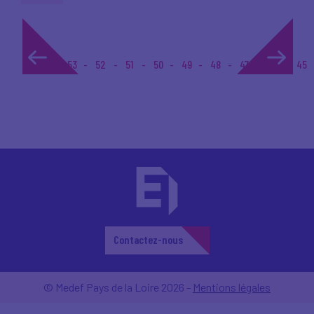
1...
53
52
51
50
49
48
47
46
45
Contactez-nous
© Medef Pays de la Loire 2026 -
Mentions légales