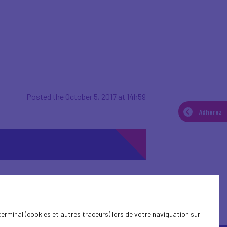
Posted the October 5, 2017 at 14h59
Adhérez
terminal (cookies et autres traceurs) lors de votre naviguation sur