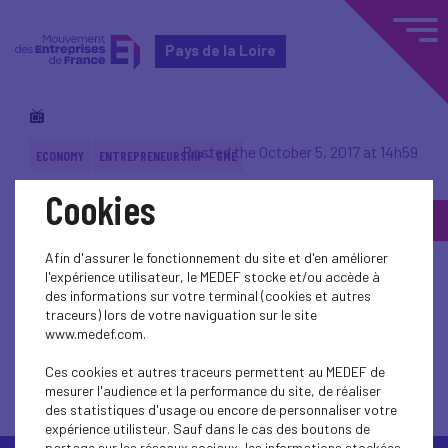
Pays de la Loire
Posted the October 5, 2017 at 14h59
ECONOMY
ENTREPRENEURSHIP - SME
Cookies
Back to topic
Afin d'assurer le fonctionnement du site et d'en améliorer
l'expérience utilisateur, le MEDEF stocke et/ou accède à
des informations sur votre terminal (cookies et autres
traceurs) lors de votre naviguation sur le site
www.medef.com.
Back to topic
Ces cookies et autres traceurs permettent au MEDEF de
mesurer l'audience et la performance du site, de réaliser
des statistiques d'usage ou encore de personnaliser votre
expérience utilisteur. Sauf dans le cas des boutons de
partage sur les réseaux sociaux, les informations stockées