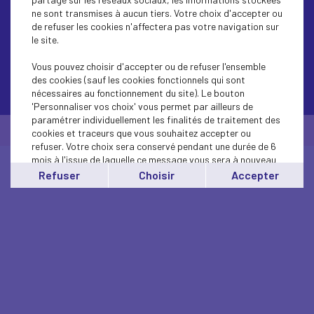
ne sont transmises à aucun tiers. Votre choix d'accepter ou
de refuser les cookies n'affectera pas votre navigation sur
le site.
Vous pouvez choisir d'accepter ou de refuser l'ensemble
des cookies (sauf les cookies fonctionnels qui sont
Contactez-nous
nécessaires au fonctionnement du site). Le bouton
'Personnaliser vos choix' vous permet par ailleurs de
paramétrer individuellement les finalités de traitement des
© Medef Pays de la Loire 2026 -
Mentions légales
cookies et traceurs que vous souhaitez accepter ou
refuser. Votre choix sera conservé pendant une durée de 6
mois à l'issue de laquelle ce message vous sera à nouveau
affiché..
Refuser
Choisir
Accepter
Vous pouvez modifier votre choix à tout moment en
cliquant sur le lien
'cookies'
en bas de page.