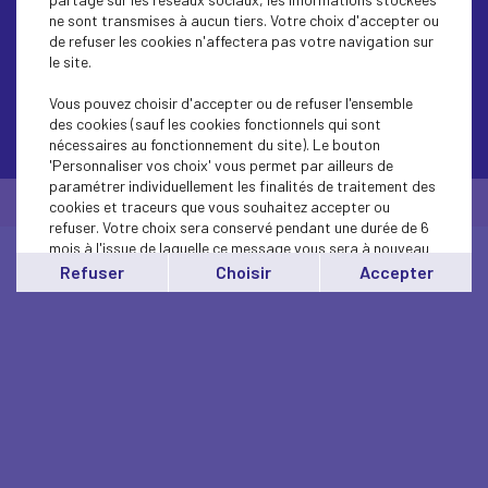
ne sont transmises à aucun tiers. Votre choix d'accepter ou
de refuser les cookies n'affectera pas votre navigation sur
le site.
Vous pouvez choisir d'accepter ou de refuser l'ensemble
des cookies (sauf les cookies fonctionnels qui sont
Contactez-nous
nécessaires au fonctionnement du site). Le bouton
'Personnaliser vos choix' vous permet par ailleurs de
paramétrer individuellement les finalités de traitement des
© Medef Pays de la Loire 2026 -
Mentions légales
cookies et traceurs que vous souhaitez accepter ou
refuser. Votre choix sera conservé pendant une durée de 6
mois à l'issue de laquelle ce message vous sera à nouveau
affiché..
Refuser
Choisir
Accepter
Vous pouvez modifier votre choix à tout moment en
cliquant sur le lien
'cookies'
en bas de page.