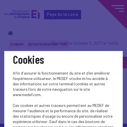
Pays de la Loire
Posted the October 5, 2017 at 14h59
ECONOMY
ENTREPRENEURSHIP - SME
Cookies
Back to topic
Afin d'assurer le fonctionnement du site et d'en améliorer
l'expérience utilisateur, le MEDEF stocke et/ou accède à
des informations sur votre terminal (cookies et autres
traceurs) lors de votre naviguation sur le site
www.medef.com.
Back to topic
Ces cookies et autres traceurs permettent au MEDEF de
mesurer l'audience et la performance du site, de réaliser
des statistiques d'usage ou encore de personnaliser votre
expérience utilisteur. Sauf dans le cas des boutons de
partage sur les réseaux sociaux, les informations stockées