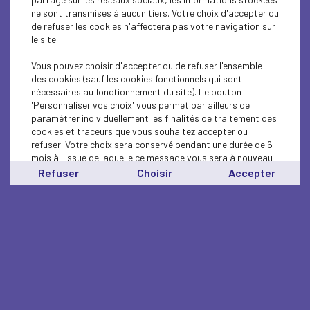
ne sont transmises à aucun tiers. Votre choix d'accepter ou
de refuser les cookies n'affectera pas votre navigation sur
le site.
Vous pouvez choisir d'accepter ou de refuser l'ensemble
des cookies (sauf les cookies fonctionnels qui sont
nécessaires au fonctionnement du site). Le bouton
'Personnaliser vos choix' vous permet par ailleurs de
paramétrer individuellement les finalités de traitement des
cookies et traceurs que vous souhaitez accepter ou
refuser. Votre choix sera conservé pendant une durée de 6
mois à l'issue de laquelle ce message vous sera à nouveau
affiché..
Refuser
Choisir
Accepter
Vous pouvez modifier votre choix à tout moment en
cliquant sur le lien
'cookies'
en bas de page.