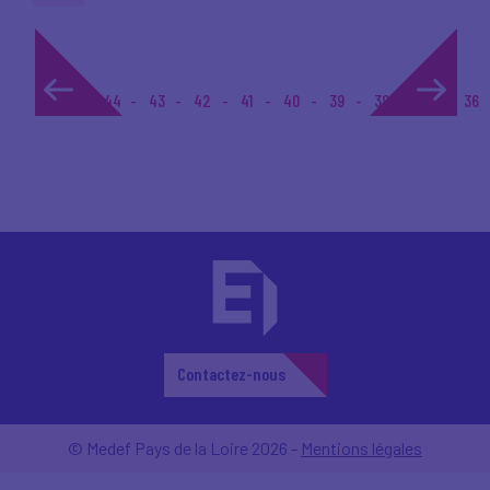
1...
44
43
42
41
40
39
38
37
36
Contactez-nous
© Medef Pays de la Loire 2026 -
Mentions légales