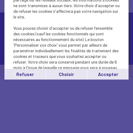
ne sont transmises à aucun tiers. Votre choix d'accepter ou
de refuser les cookies n'affectera pas votre navigation sur
le site.
Vous pouvez choisir d'accepter ou de refuser l'ensemble
des cookies (sauf les cookies fonctionnels qui sont
nécessaires au fonctionnement du site). Le bouton
'Personnaliser vos choix' vous permet par ailleurs de
paramétrer individuellement les finalités de traitement des
Contactez-nous
cookies et traceurs que vous souhaitez accepter ou
refuser. Votre choix sera conservé pendant une durée de 6
mois à l'issue de laquelle ce message vous sera à nouveau
© Medef Pays de la Loire 2026 -
Mentions légales
affiché..
Refuser
Choisir
Accepter
Vous pouvez modifier votre choix à tout moment en
cliquant sur le lien
'cookies'
en bas de page.