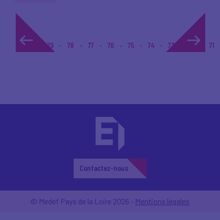
1...
79
78
77
76
75
74
73
72
71
Contactez-nous
© Medef Pays de la Loire 2026 -
Mentions légales