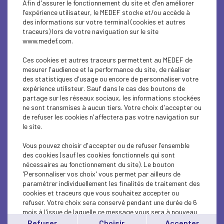
Afin d'assurer le fonctionnement du site et d'en améliorer
ECONOMY
l'expérience utilisateur, le MEDEF stocke et/ou accède à
des informations sur votre terminal (cookies et autres
SOCIAL
traceurs) lors de votre naviguation sur le site
www.medef.com.
ECONOMY
Ces cookies et autres traceurs permettent au MEDEF de
ECONOMY
mesurer l'audience et la performance du site, de réaliser
des statistiques d'usage ou encore de personnaliser votre
expérience utilisteur. Sauf dans le cas des boutons de
ECONOMY
partage sur les réseaux sociaux, les informations stockées
ne sont transmises à aucun tiers. Votre choix d'accepter ou
ECONOMY
de refuser les cookies n'affectera pas votre navigation sur
le site.
ECONOMY
Vous pouvez choisir d'accepter ou de refuser l'ensemble
ECONOMY
des cookies (sauf les cookies fonctionnels qui sont
nécessaires au fonctionnement du site). Le bouton
'Personnaliser vos choix' vous permet par ailleurs de
ECONOMY
paramétrer individuellement les finalités de traitement des
cookies et traceurs que vous souhaitez accepter ou
ECONOMY
refuser. Votre choix sera conservé pendant une durée de 6
mois à l'issue de laquelle ce message vous sera à nouveau
ECONOMY
affiché..
Refuser
Choisir
Accepter