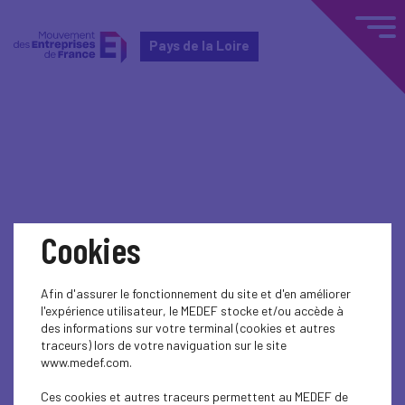
Pays de la Loire
Home
Actualités nationales
Actualités nationales
Cookies
SPORT
Afin d'assurer le fonctionnement du site et d'en améliorer
INTERNATIONAL - EUROPE
l'expérience utilisateur, le MEDEF stocke et/ou accède à
des informations sur votre terminal (cookies et autres
ECONOMY
traceurs) lors de votre naviguation sur le site
www.medef.com.
SOCIAL
Ces cookies et autres traceurs permettent au MEDEF de