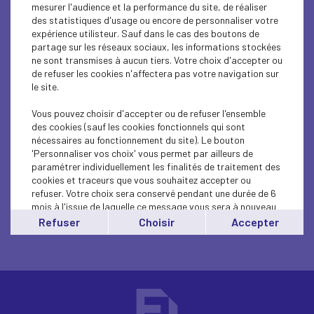
SOCIAL
mesurer l'audience et la performance du site, de réaliser
des statistiques d'usage ou encore de personnaliser votre
expérience utilisteur. Sauf dans le cas des boutons de
MEDEF LIFE
partage sur les réseaux sociaux, les informations stockées
ne sont transmises à aucun tiers. Votre choix d'accepter ou
ECONOMY
de refuser les cookies n'affectera pas votre navigation sur
le site.
MEDEF LIFE
Vous pouvez choisir d'accepter ou de refuser l'ensemble
ECONOMY
des cookies (sauf les cookies fonctionnels qui sont
nécessaires au fonctionnement du site). Le bouton
'Personnaliser vos choix' vous permet par ailleurs de
paramétrer individuellement les finalités de traitement des
cookies et traceurs que vous souhaitez accepter ou
refuser. Votre choix sera conservé pendant une durée de 6
mois à l'issue de laquelle ce message vous sera à nouveau
affiché..
Refuser
Choisir
Accepter
Vous pouvez modifier votre choix à tout moment en
cliquant sur le lien
'cookies'
en bas de page.