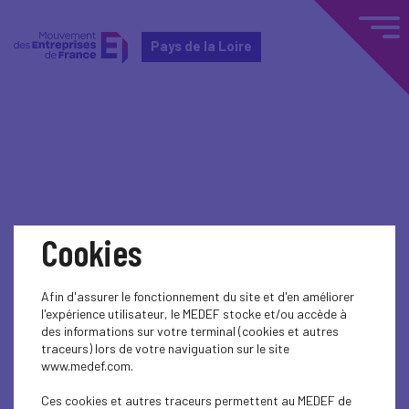
Pays de la Loire
Home
Actualités nationales
Actualités nationales
Cookies
SPORT
Afin d'assurer le fonctionnement du site et d'en améliorer
INTERNATIONAL - EUROPE
l'expérience utilisateur, le MEDEF stocke et/ou accède à
des informations sur votre terminal (cookies et autres
ECONOMY
traceurs) lors de votre naviguation sur le site
www.medef.com.
SOCIAL
Ces cookies et autres traceurs permettent au MEDEF de