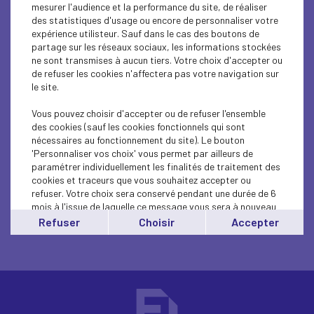
SOCIAL
mesurer l'audience et la performance du site, de réaliser
des statistiques d'usage ou encore de personnaliser votre
expérience utilisteur. Sauf dans le cas des boutons de
MEDEF LIFE
partage sur les réseaux sociaux, les informations stockées
ne sont transmises à aucun tiers. Votre choix d'accepter ou
ECONOMY
de refuser les cookies n'affectera pas votre navigation sur
le site.
MEDEF LIFE
Vous pouvez choisir d'accepter ou de refuser l'ensemble
ECONOMY
des cookies (sauf les cookies fonctionnels qui sont
nécessaires au fonctionnement du site). Le bouton
'Personnaliser vos choix' vous permet par ailleurs de
paramétrer individuellement les finalités de traitement des
cookies et traceurs que vous souhaitez accepter ou
refuser. Votre choix sera conservé pendant une durée de 6
mois à l'issue de laquelle ce message vous sera à nouveau
affiché..
Refuser
Choisir
Accepter
Vous pouvez modifier votre choix à tout moment en
cliquant sur le lien
'cookies'
en bas de page.