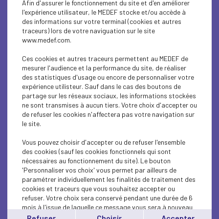
Afin d'assurer le fonctionnement du site et d'en améliorer
ECONOMY
l'expérience utilisateur, le MEDEF stocke et/ou accède à
des informations sur votre terminal (cookies et autres
INTERNATIONAL - EUROPE
traceurs) lors de votre naviguation sur le site
www.medef.com.
ECONOMY
Ces cookies et autres traceurs permettent au MEDEF de
ECONOMY
mesurer l'audience et la performance du site, de réaliser
des statistiques d'usage ou encore de personnaliser votre
expérience utilisteur. Sauf dans le cas des boutons de
ECONOMY
partage sur les réseaux sociaux, les informations stockées
ne sont transmises à aucun tiers. Votre choix d'accepter ou
ECONOMY
de refuser les cookies n'affectera pas votre navigation sur
le site.
ECONOMY
Vous pouvez choisir d'accepter ou de refuser l'ensemble
ECONOMY
des cookies (sauf les cookies fonctionnels qui sont
nécessaires au fonctionnement du site). Le bouton
'Personnaliser vos choix' vous permet par ailleurs de
ECONOMY
paramétrer individuellement les finalités de traitement des
cookies et traceurs que vous souhaitez accepter ou
ECONOMY
refuser. Votre choix sera conservé pendant une durée de 6
mois à l'issue de laquelle ce message vous sera à nouveau
ECONOMY
affiché..
Refuser
Choisir
Accepter