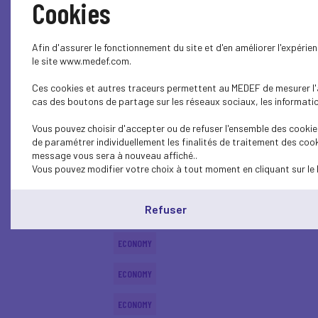
Cookies
INTERNATIONAL - EUROPE
Afin d'assurer le fonctionnement du site et d'en améliorer l'expéri
ECONOMY
le site www.medef.com.
Ces cookies et autres traceurs permettent au MEDEF de mesurer l'au
ECONOMY
cas des boutons de partage sur les réseaux sociaux, les information
ECONOMY
Vous pouvez choisir d'accepter ou de refuser l'ensemble des cookies
de paramétrer individuellement les finalités de traitement des cook
ECONOMY
message vous sera à nouveau affiché..
Vous pouvez modifier votre choix à tout moment en cliquant sur le 
ECONOMY
Refuser
ECONOMY
ECONOMY
ECONOMY
ECONOMY