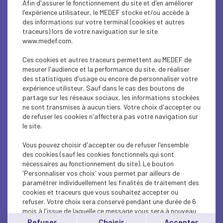
Afin d'assurer le fonctionnement du site et d'en améliorer
ECONOMY
l'expérience utilisateur, le MEDEF stocke et/ou accède à
des informations sur votre terminal (cookies et autres
INTERNATIONAL - EUROPE
traceurs) lors de votre naviguation sur le site
www.medef.com.
ECONOMY
Ces cookies et autres traceurs permettent au MEDEF de
ECONOMY
mesurer l'audience et la performance du site, de réaliser
des statistiques d'usage ou encore de personnaliser votre
expérience utilisteur. Sauf dans le cas des boutons de
ECONOMY
partage sur les réseaux sociaux, les informations stockées
ne sont transmises à aucun tiers. Votre choix d'accepter ou
ECONOMY
de refuser les cookies n'affectera pas votre navigation sur
le site.
ECONOMY
Vous pouvez choisir d'accepter ou de refuser l'ensemble
ECONOMY
des cookies (sauf les cookies fonctionnels qui sont
nécessaires au fonctionnement du site). Le bouton
'Personnaliser vos choix' vous permet par ailleurs de
ECONOMY
paramétrer individuellement les finalités de traitement des
cookies et traceurs que vous souhaitez accepter ou
ECONOMY
refuser. Votre choix sera conservé pendant une durée de 6
mois à l'issue de laquelle ce message vous sera à nouveau
ECONOMY
affiché..
Refuser
Choisir
Accepter