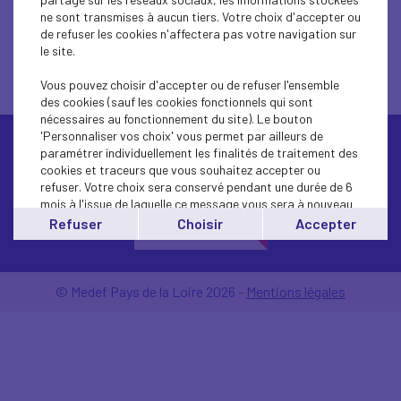
ne sont transmises à aucun tiers. Votre choix d'accepter ou
de refuser les cookies n'affectera pas votre navigation sur
le site.
Vous pouvez choisir d'accepter ou de refuser l'ensemble
des cookies (sauf les cookies fonctionnels qui sont
nécessaires au fonctionnement du site). Le bouton
'Personnaliser vos choix' vous permet par ailleurs de
paramétrer individuellement les finalités de traitement des
cookies et traceurs que vous souhaitez accepter ou
refuser. Votre choix sera conservé pendant une durée de 6
mois à l'issue de laquelle ce message vous sera à nouveau
affiché..
Refuser
Choisir
Accepter
Contactez-nous
Vous pouvez modifier votre choix à tout moment en
cliquant sur le lien
'cookies'
en bas de page.
© Medef Pays de la Loire 2026 -
Mentions légales