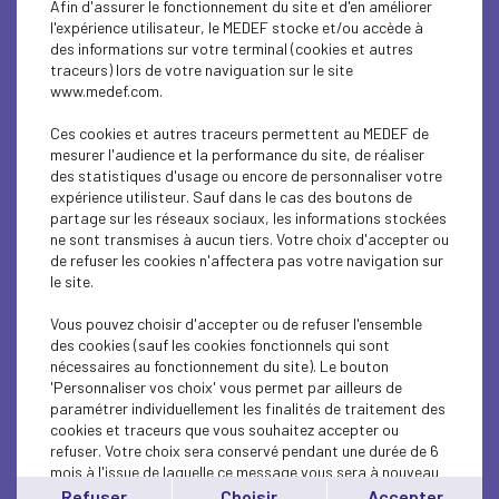
Afin d'assurer le fonctionnement du site et d'en améliorer
INTERNATIONAL - EUROPE
l'expérience utilisateur, le MEDEF stocke et/ou accède à
des informations sur votre terminal (cookies et autres
INTERNATIONAL - EUROPE
traceurs) lors de votre naviguation sur le site
www.medef.com.
INTERNATIONAL - EUROPE
Ces cookies et autres traceurs permettent au MEDEF de
ECONOMY
mesurer l'audience et la performance du site, de réaliser
des statistiques d'usage ou encore de personnaliser votre
expérience utilisteur. Sauf dans le cas des boutons de
ECONOMY
partage sur les réseaux sociaux, les informations stockées
ne sont transmises à aucun tiers. Votre choix d'accepter ou
INTERNATIONAL - EUROPE
de refuser les cookies n'affectera pas votre navigation sur
le site.
ECONOMY
Vous pouvez choisir d'accepter ou de refuser l'ensemble
ECONOMY
des cookies (sauf les cookies fonctionnels qui sont
nécessaires au fonctionnement du site). Le bouton
'Personnaliser vos choix' vous permet par ailleurs de
ECONOMY
paramétrer individuellement les finalités de traitement des
cookies et traceurs que vous souhaitez accepter ou
INTERNATIONAL - EUROPE
refuser. Votre choix sera conservé pendant une durée de 6
mois à l'issue de laquelle ce message vous sera à nouveau
INTERNATIONAL - EUROPE
affiché..
Refuser
Choisir
Accepter