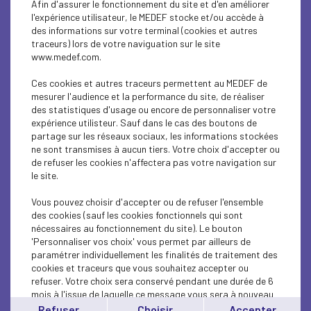
Afin d'assurer le fonctionnement du site et d'en améliorer
INTERNATIONAL - EUROPE
l'expérience utilisateur, le MEDEF stocke et/ou accède à
des informations sur votre terminal (cookies et autres
INTERNATIONAL - EUROPE
traceurs) lors de votre naviguation sur le site
www.medef.com.
INTERNATIONAL - EUROPE
Ces cookies et autres traceurs permettent au MEDEF de
ECONOMY
mesurer l'audience et la performance du site, de réaliser
des statistiques d'usage ou encore de personnaliser votre
expérience utilisteur. Sauf dans le cas des boutons de
ECONOMY
partage sur les réseaux sociaux, les informations stockées
ne sont transmises à aucun tiers. Votre choix d'accepter ou
INTERNATIONAL - EUROPE
de refuser les cookies n'affectera pas votre navigation sur
le site.
ECONOMY
Vous pouvez choisir d'accepter ou de refuser l'ensemble
ECONOMY
des cookies (sauf les cookies fonctionnels qui sont
nécessaires au fonctionnement du site). Le bouton
'Personnaliser vos choix' vous permet par ailleurs de
ECONOMY
paramétrer individuellement les finalités de traitement des
cookies et traceurs que vous souhaitez accepter ou
INTERNATIONAL - EUROPE
refuser. Votre choix sera conservé pendant une durée de 6
mois à l'issue de laquelle ce message vous sera à nouveau
INTERNATIONAL - EUROPE
affiché..
Refuser
Choisir
Accepter