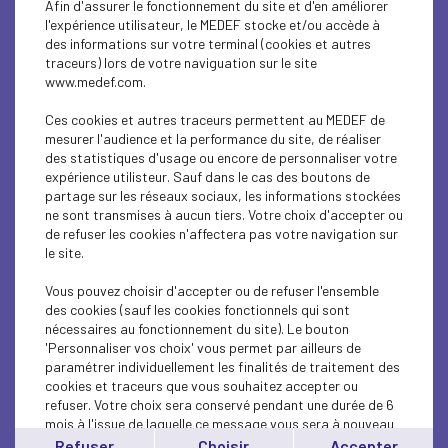
Afin d'assurer le fonctionnement du site et d'en améliorer
INTERNATIONAL - EUROPE
l'expérience utilisateur, le MEDEF stocke et/ou accède à
des informations sur votre terminal (cookies et autres
INTERNATIONAL - EUROPE
traceurs) lors de votre naviguation sur le site
www.medef.com.
INTERNATIONAL - EUROPE
Ces cookies et autres traceurs permettent au MEDEF de
ECONOMY
mesurer l'audience et la performance du site, de réaliser
des statistiques d'usage ou encore de personnaliser votre
expérience utilisteur. Sauf dans le cas des boutons de
ECONOMY
partage sur les réseaux sociaux, les informations stockées
ne sont transmises à aucun tiers. Votre choix d'accepter ou
INTERNATIONAL - EUROPE
de refuser les cookies n'affectera pas votre navigation sur
le site.
ECONOMY
Vous pouvez choisir d'accepter ou de refuser l'ensemble
ECONOMY
des cookies (sauf les cookies fonctionnels qui sont
nécessaires au fonctionnement du site). Le bouton
'Personnaliser vos choix' vous permet par ailleurs de
ECONOMY
paramétrer individuellement les finalités de traitement des
cookies et traceurs que vous souhaitez accepter ou
INTERNATIONAL - EUROPE
refuser. Votre choix sera conservé pendant une durée de 6
mois à l'issue de laquelle ce message vous sera à nouveau
INTERNATIONAL - EUROPE
affiché..
Refuser
Choisir
Accepter