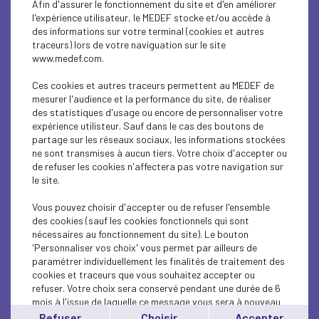
Afin d'assurer le fonctionnement du site et d'en améliorer
INTERNATIONAL - EUROPE
l'expérience utilisateur, le MEDEF stocke et/ou accède à
des informations sur votre terminal (cookies et autres
INTERNATIONAL - EUROPE
traceurs) lors de votre naviguation sur le site
www.medef.com.
INTERNATIONAL - EUROPE
Ces cookies et autres traceurs permettent au MEDEF de
ECONOMY
mesurer l'audience et la performance du site, de réaliser
des statistiques d'usage ou encore de personnaliser votre
expérience utilisteur. Sauf dans le cas des boutons de
ECONOMY
partage sur les réseaux sociaux, les informations stockées
ne sont transmises à aucun tiers. Votre choix d'accepter ou
INTERNATIONAL - EUROPE
de refuser les cookies n'affectera pas votre navigation sur
le site.
ECONOMY
Vous pouvez choisir d'accepter ou de refuser l'ensemble
ECONOMY
des cookies (sauf les cookies fonctionnels qui sont
nécessaires au fonctionnement du site). Le bouton
'Personnaliser vos choix' vous permet par ailleurs de
ECONOMY
paramétrer individuellement les finalités de traitement des
cookies et traceurs que vous souhaitez accepter ou
INTERNATIONAL - EUROPE
refuser. Votre choix sera conservé pendant une durée de 6
mois à l'issue de laquelle ce message vous sera à nouveau
INTERNATIONAL - EUROPE
affiché..
Refuser
Choisir
Accepter