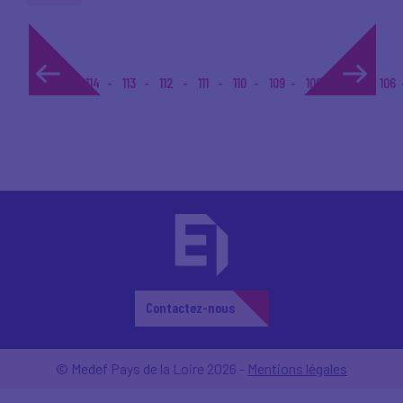
1...
114
113
112
111
110
109
108
107
106
Contactez-nous
© Medef Pays de la Loire 2026 -
Mentions légales