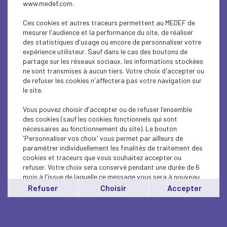
www.medef.com.
ECONOMY
Ces cookies et autres traceurs permettent au MEDEF de
ECONOMY
mesurer l'audience et la performance du site, de réaliser
des statistiques d'usage ou encore de personnaliser votre
ECONOMY
expérience utilisteur. Sauf dans le cas des boutons de
partage sur les réseaux sociaux, les informations stockées
ECONOMY
ne sont transmises à aucun tiers. Votre choix d'accepter ou
de refuser les cookies n'affectera pas votre navigation sur
le site.
ECONOMY
Vous pouvez choisir d'accepter ou de refuser l'ensemble
SOCIAL
des cookies (sauf les cookies fonctionnels qui sont
nécessaires au fonctionnement du site). Le bouton
Jacques Chanut, nouveau président d'Action
'Personnaliser vos choix' vous permet par ailleurs de
Logement
paramétrer individuellement les finalités de traitement des
cookies et traceurs que vous souhaitez accepter ou
refuser. Votre choix sera conservé pendant une durée de 6
mois à l'issue de laquelle ce message vous sera à nouveau
affiché..
Refuser
Choisir
Accepter
Vous pouvez modifier votre choix à tout moment en
cliquant sur le lien
'cookies'
en bas de page.