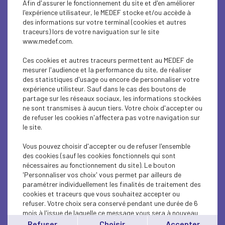
Afin d'assurer le fonctionnement du site et d'en améliorer
SOCIAL
l'expérience utilisateur, le MEDEF stocke et/ou accède à
des informations sur votre terminal (cookies et autres
CSR
traceurs) lors de votre naviguation sur le site
www.medef.com.
SOCIAL
Ces cookies et autres traceurs permettent au MEDEF de
PARITY-DIVERSITY
mesurer l'audience et la performance du site, de réaliser
des statistiques d'usage ou encore de personnaliser votre
expérience utilisteur. Sauf dans le cas des boutons de
ECONOMY
partage sur les réseaux sociaux, les informations stockées
ne sont transmises à aucun tiers. Votre choix d'accepter ou
ECONOMY
de refuser les cookies n'affectera pas votre navigation sur
le site.
SOCIAL
Vous pouvez choisir d'accepter ou de refuser l'ensemble
MEDEF LIFE
des cookies (sauf les cookies fonctionnels qui sont
nécessaires au fonctionnement du site). Le bouton
'Personnaliser vos choix' vous permet par ailleurs de
MEDEF LIFE
paramétrer individuellement les finalités de traitement des
cookies et traceurs que vous souhaitez accepter ou
MEDEF LIFE
refuser. Votre choix sera conservé pendant une durée de 6
mois à l'issue de laquelle ce message vous sera à nouveau
ECONOMY
affiché..
Refuser
Choisir
Accepter