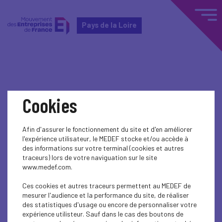
Pays de la Loire
Home
Actualités nationales
Cookies
Actualités nationales
Afin d'assurer le fonctionnement du site et d'en améliorer
l'expérience utilisateur, le MEDEF stocke et/ou accède à
PUBLIC AFFAIRS
des informations sur votre terminal (cookies et autres
traceurs) lors de votre naviguation sur le site
Lettre de simplification n°8
www.medef.com.
PUBLIC AFFAIRS
Ces cookies et autres traceurs permettent au MEDEF de
mesurer l'audience et la performance du site, de réaliser
Lettre de simplification n°7
des statistiques d'usage ou encore de personnaliser votre
expérience utilisteur. Sauf dans le cas des boutons de
PUBLIC AFFAIRS