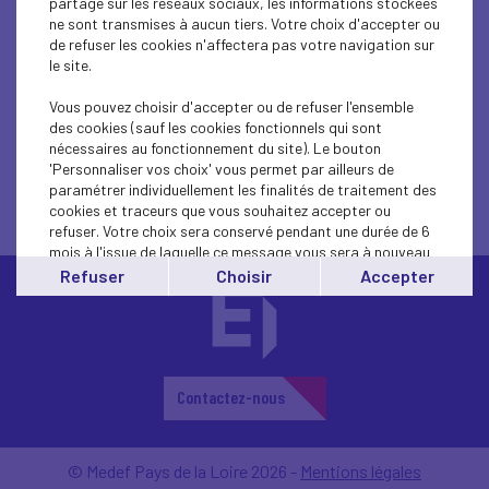
partage sur les réseaux sociaux, les informations stockées
ne sont transmises à aucun tiers. Votre choix d'accepter ou
Propositions de simplification n°3
de refuser les cookies n'affectera pas votre navigation sur
le site.
Vous pouvez choisir d'accepter ou de refuser l'ensemble
des cookies (sauf les cookies fonctionnels qui sont
nécessaires au fonctionnement du site). Le bouton
'Personnaliser vos choix' vous permet par ailleurs de
paramétrer individuellement les finalités de traitement des
cookies et traceurs que vous souhaitez accepter ou
refuser. Votre choix sera conservé pendant une durée de 6
mois à l'issue de laquelle ce message vous sera à nouveau
affiché..
Refuser
Choisir
Accepter
Vous pouvez modifier votre choix à tout moment en
cliquant sur le lien
'cookies'
en bas de page.
Contactez-nous
© Medef Pays de la Loire 2026 -
Mentions légales