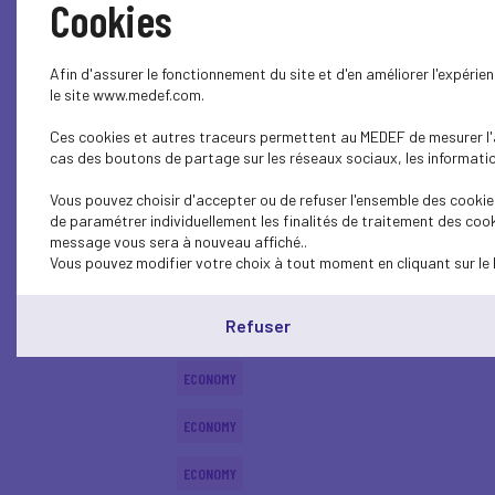
Cookies
ECONOMY
Afin d'assurer le fonctionnement du site et d'en améliorer l'expéri
ECONOMY
le site www.medef.com.
Ces cookies et autres traceurs permettent au MEDEF de mesurer l'au
ECONOMY
cas des boutons de partage sur les réseaux sociaux, les information
ECONOMY
Vous pouvez choisir d'accepter ou de refuser l'ensemble des cookies
de paramétrer individuellement les finalités de traitement des cook
ECONOMY
message vous sera à nouveau affiché..
Vous pouvez modifier votre choix à tout moment en cliquant sur le 
ECONOMY
Refuser
ECONOMY
ECONOMY
ECONOMY
ECONOMY