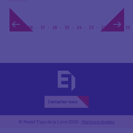
1...
28
27
26
25
24
23
22
21
20
Contactez-nous
© Medef Pays de la Loire 2026 -
Mentions légales