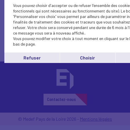
Vous pouvez choisir d'accepter ou de refuser l'ensemble des cookie
fonctionnels qui sont nécessaires au fonctionnement du site). Le b
'Personnaliser vos choix' vous permet par ailleurs de paramétrer in
finalités de traitement des cookies et traceurs que vous souhaite
1...
14
13
12
11
10
9
8
7
6
refuser. Votre choix sera conservé pendant une durée de 6 mois à l'
ce message vous sera à nouveau affiché..
Vous pouvez modifier votre choix à tout moment en cliquant sur le 
bas de page.
Refuser
Choisir
Contactez-nous
© Medef Pays de la Loire 2026 -
Mentions légales