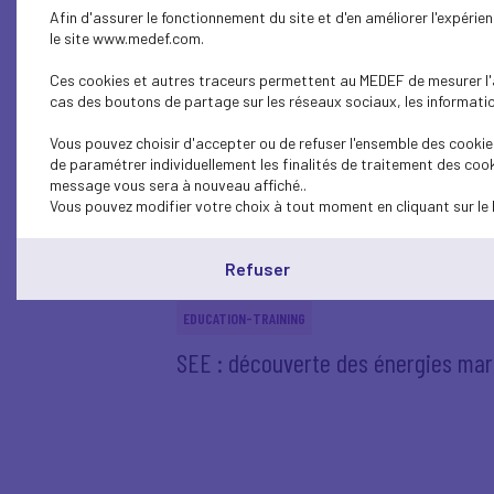
Des stages obligatoires en entrepri
Afin d'assurer le fonctionnement du site et d'en améliorer l'expéri
le site www.medef.com.
EDUCATION-TRAINING
Ces cookies et autres traceurs permettent au MEDEF de mesurer l'au
cas des boutons de partage sur les réseaux sociaux, les information
Taxe d’apprentissage : Soutenez l’
Vous pouvez choisir d'accepter ou de refuser l'ensemble des cookies
EDUCATION-TRAINING
de paramétrer individuellement les finalités de traitement des cook
message vous sera à nouveau affiché..
SEE : 10ème édition de l’opération
Vous pouvez modifier votre choix à tout moment en cliquant sur le 
EDUCATION-TRAINING
Refuser
Dans le Loir-et-Cher, « les boss inv
EDUCATION-TRAINING
SEE : découverte des énergies mar