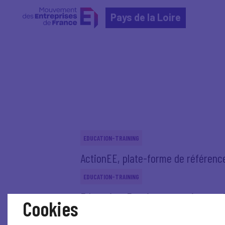
Pays de la Loire
Home
Actualités nationales
Actualités nationale
EDUCATION-TRAINING
ActionEE, plate-forme de référence
EDUCATION-TRAINING
Education, Enseignement, Apprent
Cookies
EDUCATION-TRAINING