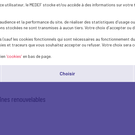
se pour tous les proviseurs...
ence utilisateur, le MEDEF stocke et/ou accède à des informations sur votre 
dience et la performance du site, de réaliser des statistiques d'usage ou 
s stockées ne sont transmises à aucun tiers. Votre choix d'accepter ou de 
ADREE qui accompagne les jeunes...
 (sauf les cookies fonctionnels qui sont nécessaires au fonctionnement du 
ies et traceurs que vous souhaitez accepter ou refuser. Votre choix sera c
 « binômes » en Anjou
lien
'cookies'
en bas de page.
Choisir
itent les profs »
ines renouvelables