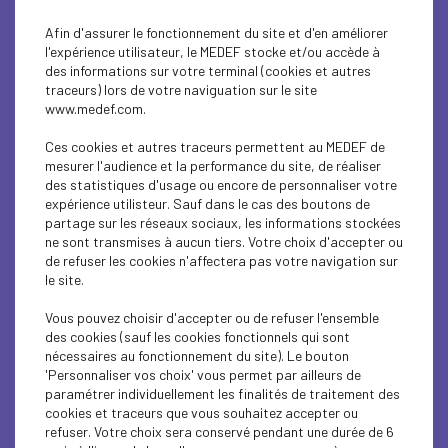
EDUCATION-TRAINING
Afin d'assurer le fonctionnement du site et d'en améliorer
Des stages obligatoires en entreprise pour
l'expérience utilisateur, le MEDEF stocke et/ou accède à
des informations sur votre terminal (cookies et autres
tous les proviseurs...
traceurs) lors de votre naviguation sur le site
www.medef.com.
EDUCATION-TRAINING
Ces cookies et autres traceurs permettent au MEDEF de
Taxe d’apprentissage : Soutenez l’ADREE qui
mesurer l'audience et la performance du site, de réaliser
accompagne les jeunes...
des statistiques d'usage ou encore de personnaliser votre
expérience utilisteur. Sauf dans le cas des boutons de
EDUCATION-TRAINING
partage sur les réseaux sociaux, les informations stockées
ne sont transmises à aucun tiers. Votre choix d'accepter ou
SEE : 10ème édition de l’opération « binômes »
de refuser les cookies n'affectera pas votre navigation sur
le site.
en Anjou
Vous pouvez choisir d'accepter ou de refuser l'ensemble
EDUCATION-TRAINING
des cookies (sauf les cookies fonctionnels qui sont
nécessaires au fonctionnement du site). Le bouton
Dans le Loir-et-Cher, « les boss invitent les
'Personnaliser vos choix' vous permet par ailleurs de
profs »
paramétrer individuellement les finalités de traitement des
cookies et traceurs que vous souhaitez accepter ou
EDUCATION-TRAINING
refuser. Votre choix sera conservé pendant une durée de 6