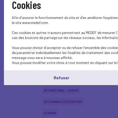
Cookies
SUSTAINABLE DEVELOPMENT
Afin d'assurer le fonctionnement du site et d'en améliorer l'expéri
INTERNATIONAL - EUROPE
le site www.medef.com.
Ces cookies et autres traceurs permettent au MEDEF de mesurer l'au
INTERNATIONAL - EUROPE
cas des boutons de partage sur les réseaux sociaux, les information
SUSTAINABLE DEVELOPMENT
Vous pouvez choisir d'accepter ou de refuser l'ensemble des cookies
de paramétrer individuellement les finalités de traitement des cook
SOCIAL
message vous sera à nouveau affiché..
Vous pouvez modifier votre choix à tout moment en cliquant sur le 
ECONOMY
Refuser
INTERNATIONAL - EUROPE
INTERNATIONAL - EUROPE
SUSTAINABLE DEVELOPMENT
ECONOMY